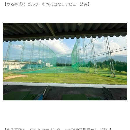
【やる事 ①： ゴルフ 打ちっぱなしデビュー済み】
【やる事②： バイク ツーリング まずは免許取得から（笑）】