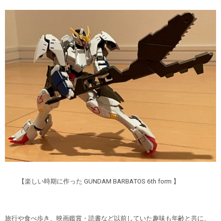
【楽しい時期に作った GUNDAM BARBATOS 6th form 】
旅行や食べ歩き、映画鑑賞・読書など以前していた趣味も年齢と共に、