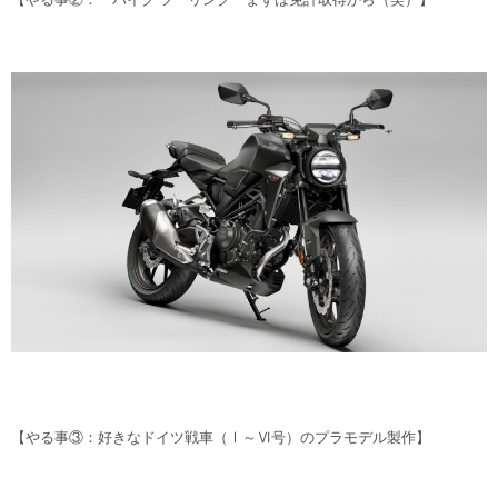
【やる事③：好きなドイツ戦車（Ⅰ～Ⅵ号）のプラモデル製作】