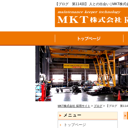
【ブログ 第114回】 人との出会い | MKT株
MKT株式会社 採用サイト
>
ブログ
>
【ブログ 第11
メニュー
トップページ