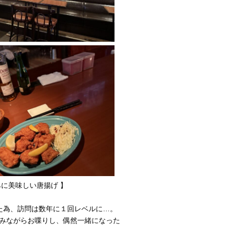
味しい唐揚げ 】
た為、訪問は数年に１回レベルに…。
みながらお喋りし、偶然一緒になった