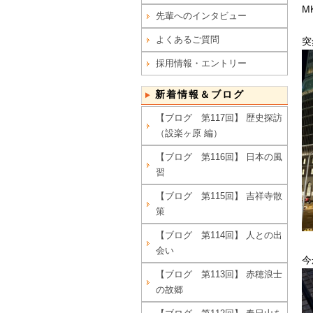
M
先輩へのインタビュー
よくあるご質問
突
採用情報・エントリー
新着情報＆ブログ
【ブログ 第117回】 歴史探訪
（設楽ヶ原 編）
【ブログ 第116回】 日本の風
習
【ブログ 第115回】 吉祥寺散
策
【ブログ 第114回】 人との出
会い
今
【ブログ 第113回】 赤穂浪士
の故郷