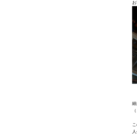
お
細
（
こ
人