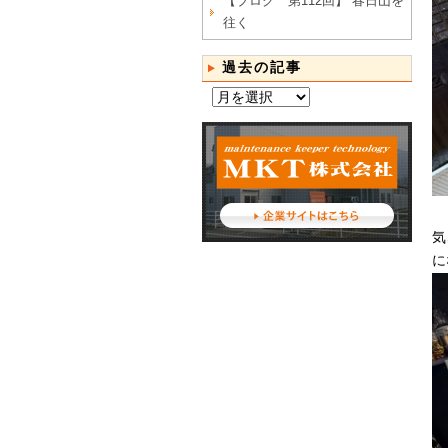
【ブログ 第112回】 春日山を
往く
過去の記事
過
去
の
記
事
気
に