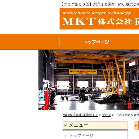
【ブログ第５０回】創立１０周年 | MKT株式会
MKT株式会社 採用サイト
>
ブログ
>
【ブログ第５０
メニュー
トップページ