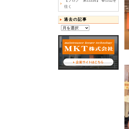
【ブログ 第112回】 春日山を
往く
過去の記事
過
去
の
記
事