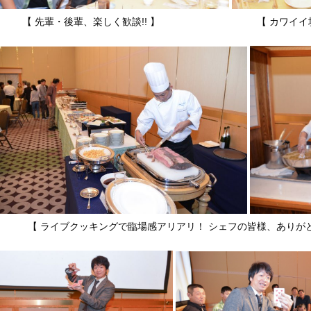
【 先輩・後輩、楽しく歓談!! 】 【 カワイイ坊や
 ライブクッキングで臨場感アリアリ！ シェフの皆様、ありがと